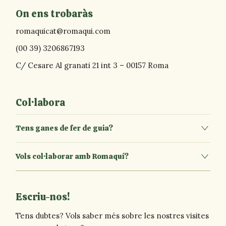
On ens trobaràs
romaquicat@romaqui.com
(00 39) 3206867193
C/ Cesare Al granati 21 int 3 – 00157 Roma
Col·labora
Tens ganes de fer de guia?
Vols col·laborar amb Romaquí?
Escriu-nos!
Tens dubtes? Vols saber més sobre les nostres visites