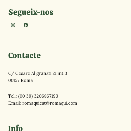
Segueix-nos
Contacte
C/ Cesare Al granati 21 int 3
00157 Roma
Tel.:
(00 39) 3206867193
Email:
romaquicat@romaqui.com
Info