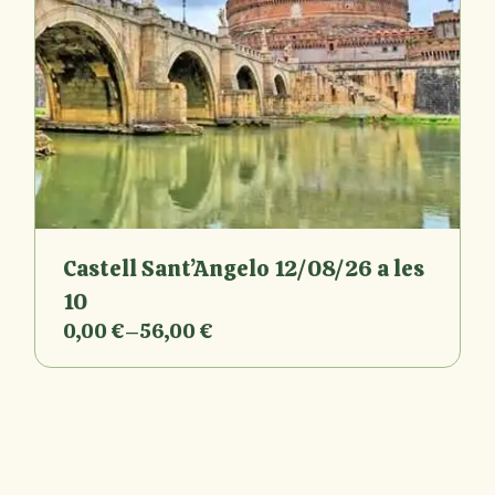
Castell Sant’Angelo 12/08/26 a les
10
0,00
€
–
56,00
€
Interval
de
preus:
0,00 €
a
56,00 €