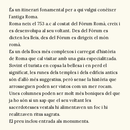
És un itinerari fonamental per a qui vulgui conèixer
l’antiga Roma.
Roma neix el 753 a.c al costat del Fòrum Romà, creix i
es desenvolupa al seu voltant. Des del Fòrum es
dicten les lleis, des del Fòrum es dirigeix el món
romà.
Es un dels llocs més complexos i carregat d’història
de Roma que cal visitar amb una guia especialitzada.
Sovint el turista en copsa la bellesa i en perd el
significat, les runes dels temples i dels edificis antics
són d’allò més suggestius, però sense la història que
arrosseguen poden ser vistos com un mer rocam.
Unes columnes poden ser molt més boniques del que
ja ho són si un sap que el seu voltant les
sacerdotesses vestals hi alimentaven un foc i hi
realitzaven ritus sagrats.
El preu inclou entrada als monuments.