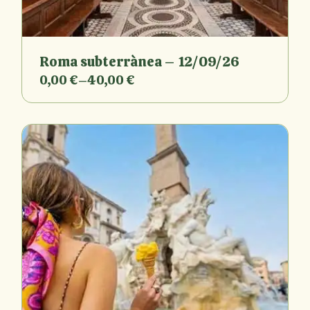
Roma subterrànea – 12/09/26
0,00
€
–
40,00
€
Interval
de
preus:
0,00 €
a
40,00 €