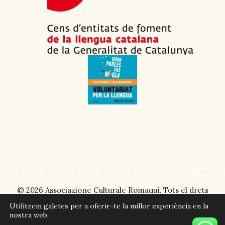
© 2026
Associazione Culturale Romaquí,
Tots el drets
reservats | Web:
websquesuben
| Il·lustracions:
Nuri
Utilitzem galetes per a oferir-te la millor experiència en la
Mariné.
nostra web.