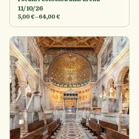
11/10/26
5,00
€
–
64,00
€
Interval
de
preus:
5,00 €
a
64,00 €