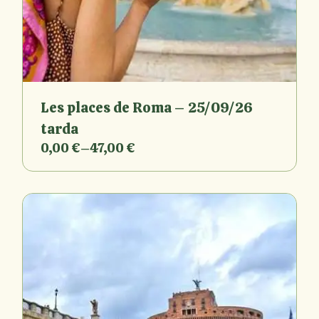
Les places de Roma – 25/09/26
tarda
0,00
€
–
47,00
€
Interval
de
preus:
0,00 €
a
47,00 €