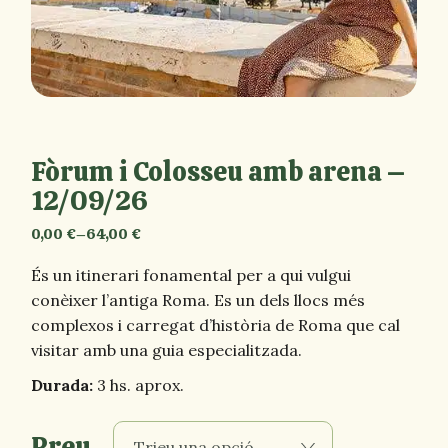
Fòrum i Colosseu amb arena –
12/09/26
0,00
€
–
64,00
€
Interval
de
preus:
És un itinerari fonamental per a qui vulgui
0,00 €
a
conèixer l’antiga Roma. Es un dels llocs més
64,00 €
complexos i carregat d’història de Roma que cal
visitar amb una guia especialitzada.
Durada:
3 hs. aprox.
Preu
Trieu una opció