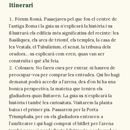
Itinerari
Fòrum Romà. Passejareu pel que fou el centre de
l’antiga Roma i la guia us n’explicarà la història i us
il·lustrarà els edificis més significatius del recinte: les
Basíliques, els arcs de triomf, els temples, la casa de
les Vestals, el Tabulàrium, el senat, la tribuna dels
oradors… us explicarà com eren, quan van ser
construïts i què s’hi feia.
Colosseu. No fareu cues per entrar, ni haureu de
preocupar-vos per comprar les entrades. Qui ho hagi
demanat podrà accedir a l’arena, des d’on hi ha una
bonica perspectiva, la mateixa que tenien els
gladiadors quan lluitaven. La guia us n’explicarà la
història i també les curiositats. Visitarem la planta
baixa i el primer pis. Passarem per la Porta
Triumphalis, per on els gladiadors entraven a
l’amfiteatre i qui hagi comprat el bitllet per l’arena